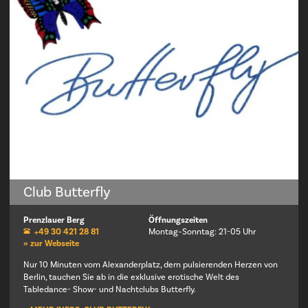
Club Butterfly
Prenzlauer Berg
Öffnungszeiten
+49 30 421 28 81
Montag–Sonntag: 21-05 Uhr
» zur Webseite
Nur 10 Minuten vom Alexanderplatz, dem pulsierenden Herzen von
Berlin, tauchen Sie ab in die exklusive erotische Welt des
Tabledance- Show- und Nachtclubs Butterfly.