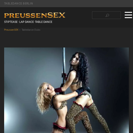
TABLEDANCE BERLIN
Suchbegriffe
Navigation
überspringen
STIPTEASE · LAP DANCE ·TABLE DANCE
PreussenSEX
Tabledance Clubs
Facebook
Twitter
LinkedIn
tumblr
Reddit