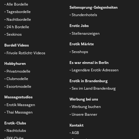
Alle Bordelle
Seitensprung-Gelegenheiten
Tagesbordelle
Stundenhotels
Nachtbordelle
Erotic Jobs
24 h Bordelle
Stellenanzeigen
Sexkinos
Erotik Märkte
Bordell Videos
Sexshops
Frivole Rotlicht-Videos
Es war einmal in Berlin
Hobbyhuren
Legendäre Erotik-Adressen
Privatmodelle
Clubmodelle
Erotik in Brandenburg
Escortmodelle
Sex im Land Brandenburg
Massagestudios
Werbung bei uns
Erotik Massagen
Werbung buchen
Thai Massagen
Unsere Banner
Erotik-Clubs
Kontakt
Nachtclubs
AGB
FKK-Clubs