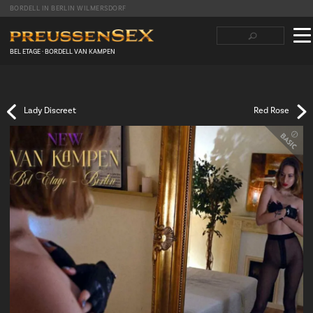
BORDELL IN BERLIN WILMERSDORF
Suchbegriffe
Navigation
überspringen
BEL ETAGE · BORDELL VAN KAMPEN
Facebook
Twitter
LinkedIn
tumblr
Reddit
Lady Discreet
Red Rose