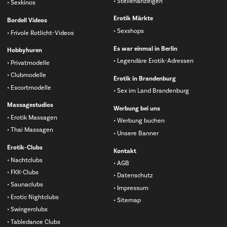
Stellenanzeigen
Sexkinos
Erotik Märkte
Bordell Videos
Sexshops
Frivole Rotlicht-Videos
Es war einmal in Berlin
Hobbyhuren
Legendäre Erotik-Adressen
Privatmodelle
Clubmodelle
Erotik in Brandenburg
Escortmodelle
Sex im Land Brandenburg
Massagestudios
Werbung bei uns
Erotik Massagen
Werbung buchen
Thai Massagen
Unsere Banner
Erotik-Clubs
Kontakt
Nachtclubs
AGB
FKK-Clubs
Datenschutz
Saunaclubs
Impressum
Erotic Nightclubs
Sitemap
Swingerclubs
Tabledance Clubs