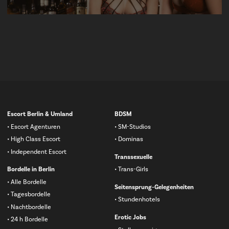
Navigation
Escort Berlin & Umland
BDSM
überspringen
Escort Agenturen
SM-Studios
High Class Escort
Dominas
Independent Escort
Transsexuelle
Bordelle in Berlin
Trans-Girls
Alle Bordelle
Seitensprung-Gelegenheiten
Tagesbordelle
Stundenhotels
Nachtbordelle
Erotic Jobs
24 h Bordelle