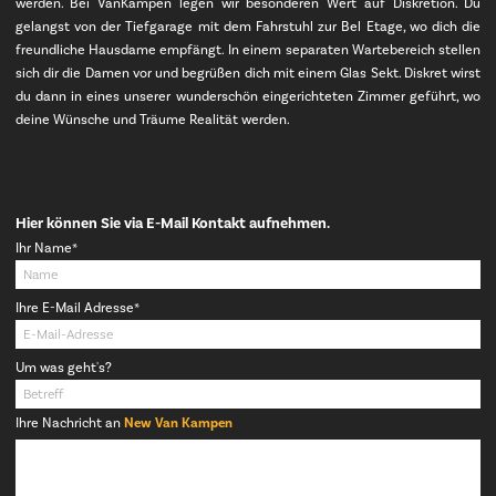
werden. Bei VanKampen legen wir besonderen Wert auf Diskretion. Du
gelangst von der Tiefgarage mit dem Fahrstuhl zur Bel Etage, wo dich die
freundliche Hausdame empfängt. In einem separaten Wartebereich stellen
sich dir die Damen vor und begrüßen dich mit einem Glas Sekt. Diskret wirst
du dann in eines unserer wunderschön eingerichteten Zimmer geführt, wo
deine Wünsche und Träume Realität werden.
Hier können Sie via E-Mail Kontakt aufnehmen.
Pflichtfeld
Ihr Name
*
Pflichtfeld
Ihre E-Mail Adresse
*
Um was geht's?
Ihre Nachricht an
New Van Kampen