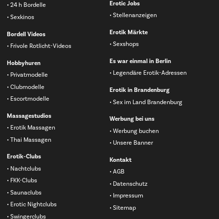
Erotic Jobs
24 h Bordelle
Stellenanzeigen
Sexkinos
Erotik Märkte
Bordell Videos
Sexshops
Frivole Rotlicht-Videos
Es war einmal in Berlin
Hobbyhuren
Legendäre Erotik-Adressen
Privatmodelle
Clubmodelle
Erotik in Brandenburg
Escortmodelle
Sex im Land Brandenburg
Massagestudios
Werbung bei uns
Erotik Massagen
Werbung buchen
Thai Massagen
Unsere Banner
Erotik-Clubs
Kontakt
Nachtclubs
AGB
FKK-Clubs
Datenschutz
Saunaclubs
Impressum
Erotic Nightclubs
Sitemap
Swingerclubs