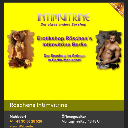
Röschens Intimvitrine
Mahlsdorf
Öffnungszeiten
+49 30 56 28 526
Montag-Freitag: 13-18 Uhr
» zur Webseite