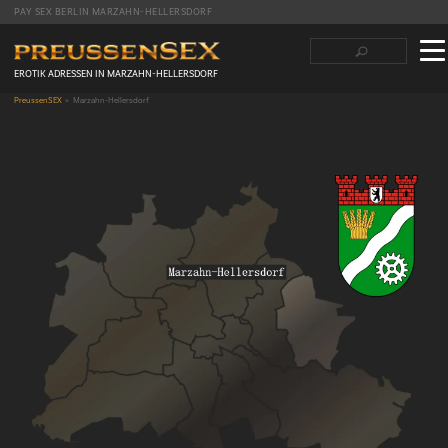
PAY SEX BERLIN MARZAHN-HELLERSDORF
Suchbegriffe
Navigation
überspringen
EROTIK ADRESSEN IN MARZAHN-HELLERSDORF
PreussenSEX
Marzahn-Hellersdorf
Facebook
Twitter
LinkedIn
tumblr
Reddit