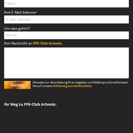
Pflichtfeld
Ihre E-Mail Adresse
*
Um was geht's?
Ihre Nachricht an
FFK-Club Artemis
Hinweise zur Verarbeitung Ihrer Angaben und Widerspruchsrechte lesen
Senden
Sie auf unserer
Erklärung zum Datenschutz
.
Ihr Weg zu FFK-Club Artemis: