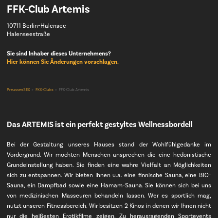
FFK-Club Artemis
10711 Berlin-Halensee
Halenseestraße
Sie sind Inhaber dieses Unternehmens?
Hier können Sie Änderungen vorschlagen.
PreussenSEX
FKK-Clubs
FFK-Club Artemis
Das ARTEMIS ist ein perfekt gestyltes Wellnessbordell
Bei der Gestaltung unseres Hauses stand der Wohlfühlgedanke im
Vordergrund. Wir möchten Menschen ansprechen die eine hedonistische
Grundeinstellung haben. Sie finden eine wahre Vielfalt an Möglichkeiten
sich zu entspannen. Wir bieten Ihnen u.a. eine finnische Sauna, eine BIO-
Sauna, ein Dampfbad sowie eine Hamam-Sauna. Sie können sich bei uns
von medizinischen Masseuren behandeln lassen. Wer es sportlich mag,
nutzt unseren Fitnessbereich. Wir besitzen 2 Kinos in denen wir Ihnen nicht
nur die heißesten Erotikfilme zeigen. Zu herausragenden Sportevents