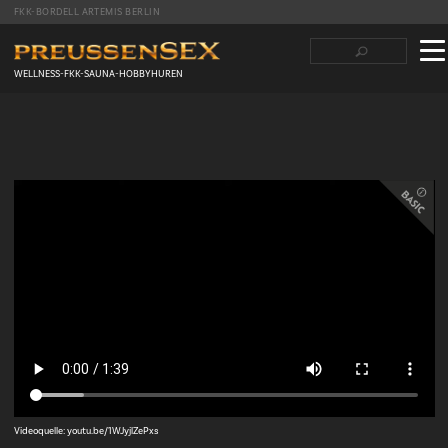
FKK-BORDELL ARTEMIS BERLIN
Suchbegriffe
Navigation
überspringen
WELLNESS-FKK-SAUNA-HOBBYHUREN
Facebook
Twitter
LinkedIn
tumblr
Reddit
Videoquelle: youtu.be/1WJyjlZePxs