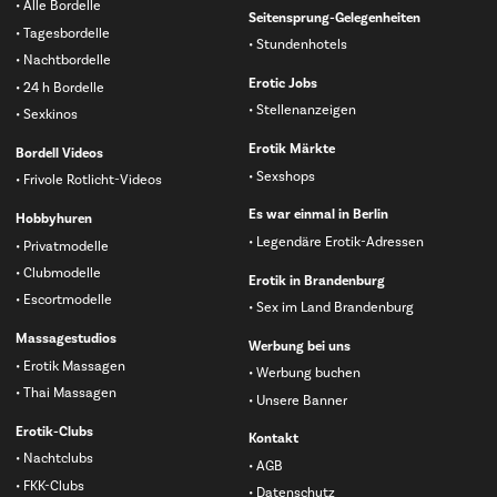
Alle Bordelle
Seitensprung-Gelegenheiten
Tagesbordelle
Stundenhotels
Nachtbordelle
Erotic Jobs
24 h Bordelle
Stellenanzeigen
Sexkinos
Erotik Märkte
Bordell Videos
Sexshops
Frivole Rotlicht-Videos
Es war einmal in Berlin
Hobbyhuren
Legendäre Erotik-Adressen
Privatmodelle
Clubmodelle
Erotik in Brandenburg
Escortmodelle
Sex im Land Brandenburg
Massagestudios
Werbung bei uns
Erotik Massagen
Werbung buchen
Thai Massagen
Unsere Banner
Erotik-Clubs
Kontakt
Nachtclubs
AGB
FKK-Clubs
Datenschutz