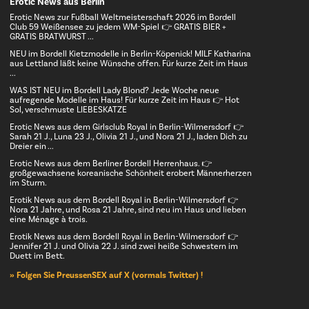
Erotic News aus Berlin
Erotic News zur Fußball Weltmeisterschaft 2026 im Bordell
Club 59 Weißensee zu jedem WM-Spiel 👉 GRATIS BIER +
GRATIS BRATWURST ...
NEU im Bordell Kietzmodelle in Berlin-Köpenick! MILF Katharina
aus Lettland läßt keine Wünsche offen. Für kurze Zeit im Haus
...
WAS IST NEU im Bordell Lady Blond? Jede Woche neue
aufregende Modelle im Haus! Für kurze Zeit im Haus 👉 Hot
Sol, verschmuste LIEBESKATZE
Erotic News aus dem Girlsclub Royal in Berlin-Wilmersdorf 👉
Sarah 21 J., Luna 23 J., Olivia 21 J., und Nora 21 J., laden Dich zu
Dreier ein ...
Erotic News aus dem Berliner Bordell Herrenhaus. 👉
großgewachsene koreanische Schönheit erobert Männerherzen
im Sturm.
Erotik News aus dem Bordell Royal in Berlin-Wilmersdorf 👉
Nora 21 Jahre, und Rosa 21 Jahre, sind neu im Haus und lieben
eine Ménage à trois.
Erotik News aus dem Bordell Royal in Berlin-Wilmersdorf 👉
Jennifer 21 J. und Olivia 22 J. sind zwei heiße Schwestern im
Duett im Bett.
» Folgen Sie PreussenSEX auf X (vormals Twitter) !