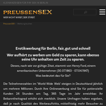
KLEINANZEIGEN FÜR PAY SEX IN BERLIN
Suchbegriffe
Navigation
überspringen
WER NICHT WIRBT, DER STIRBT.
PreussenSEX
Werbung buchen
Facebook
Twitter
LinkedIn
tumblr
Reddit
Erotikwerbung für Berlin, fair, gut und schnell
Wer aufhört zu werben um Geld zu sparen, kann ebenso
seine Uhr anhalten um Zeit zu sparen.
Dieses, nach wie vor gültige Zitat, stammt von Henry Ford, einem
amerikanischen Unternehmer (30.07.1863 - 07.04.1947)
Was bedeutet das für Sie?
Die Teilnehmerzahlen im "World Wide Web" steigen in Deutschland jährlich
um mehrere Millionen. Durch Ihre Onlinewerbung sind Sie für potienzielle
Kunden 24 Stunden am Tag, 365 Tage im Jahr erreichbar. Ihr
Bekanntheitsgrad erhöht sich merklich. Unsere Umfragen haben ergeben,
daß je nach Qualität des Werbeauftritts, mittelfristig mehr Besucher zu