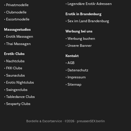
Legendäre Erotik-Adressen
Privatmodelle
Clubmodelle
Erotik in Brandenburg
Escortmodelle
Sex im Land Brandenburg
Massagestudios
Werbung bei uns
Erotik Massagen
Werbung buchen
Thai Massagen
Unsere Banner
Erotik-Clubs
Kontakt
Nachtclubs
AGB
FKK-Clubs
Datenschutz
Saunaclubs
Impressum
Erotic Nightclubs
Sitemap
Swingerclubs
Tabledance Clubs
Sexparty Clubs
Bordelle & Escortservice · ©2026 · preussenSEX.berlin