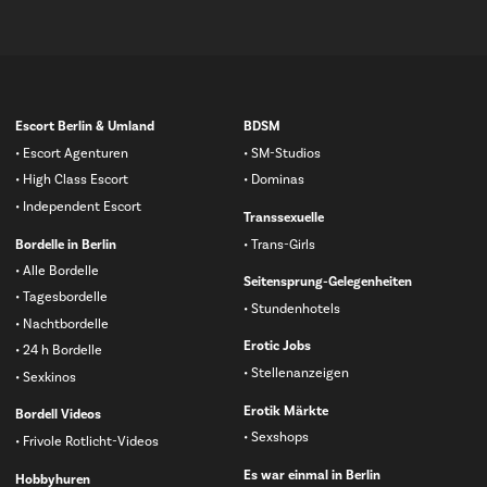
Navigation
Escort Berlin & Umland
BDSM
überspringen
Escort Agenturen
SM-Studios
High Class Escort
Dominas
Independent Escort
Transsexuelle
Bordelle in Berlin
Trans-Girls
Alle Bordelle
Seitensprung-Gelegenheiten
Tagesbordelle
Stundenhotels
Nachtbordelle
Erotic Jobs
24 h Bordelle
Stellenanzeigen
Sexkinos
Erotik Märkte
Bordell Videos
Sexshops
Frivole Rotlicht-Videos
Es war einmal in Berlin
Hobbyhuren