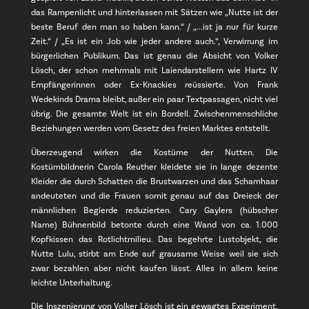
das Rampenlicht und hinterlassen mit Sätzen wie „Nutte ist der
beste Beruf den man so haben kann.“ / „...ist ja nur für kurze
Zeit.“ / „Es ist ein Job wie jeder andere auch.“, Verwirrung im
bürgerlichen Publikum. Das ist genau die Absicht von Volker
Lösch, der schon mehrmals mit Laiendarstellern wie Hartz IV
Empfängerinnen oder Ex-Knackies reüssierte. Von Frank
Wedekinds Drama bleibt, außer ein paar Textpassagen, nicht viel
übrig. Die gesamte Welt ist ein Bordell. Zwischenmenschliche
Beziehungen werden vom Gesetz des freien Marktes entstellt.
Überzeugend wirken die Kostüme der Nutten. Die
Kostümbildnerin Carola Reuther kleidete sie in lange dezente
Kleider die durch Schatten die Brustwarzen und das Schamhaar
andeuteten und die Frauen somit genau auf das Dreieck der
männlichen Begierde reduzierten. Cary Gaylers (hübscher
Name) Bühnenbild betonte durch eine Wand von ca. 1.000
Kopfkissen das Rotlichtmilieu. Das begehrte Lustobjekt, die
Nutte Lulu, stirbt am Ende auf grausame Weise weil sie sich
zwar bezahlen aber nicht kaufen lässt. Alles in allem keine
leichte Unterhaltung.
Die Inszenierung von Volker Lösch ist ein gewagtes Experiment,