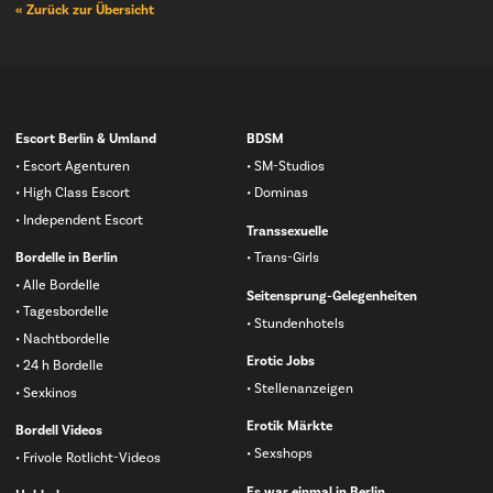
« Zurück zur Übersicht
Navigation
Escort Berlin & Umland
BDSM
überspringen
Escort Agenturen
SM-Studios
High Class Escort
Dominas
Independent Escort
Transsexuelle
Bordelle in Berlin
Trans-Girls
Alle Bordelle
Seitensprung-Gelegenheiten
Tagesbordelle
Stundenhotels
Nachtbordelle
Erotic Jobs
24 h Bordelle
Stellenanzeigen
Sexkinos
Erotik Märkte
Bordell Videos
Sexshops
Frivole Rotlicht-Videos
Es war einmal in Berlin