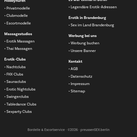
Hobbyhuren
Legendäre Erotik-Adressen
Privatmodelle
Clubmodelle
Erotik in Brandenburg
Escortmodelle
Sex im Land Brandenburg
Massagestudios
Werbung bei uns
Erotik Massagen
Werbung buchen
Thai Massagen
Unsere Banner
Erotik-Clubs
Kontakt
Nachtclubs
AGB
FKK-Clubs
Datenschutz
Saunaclubs
Impressum
Erotic Nightclubs
Sitemap
Swingerclubs
Tabledance Clubs
Sexparty Clubs
Bordelle & Escortservice · ©2026 · preussenSEX.berlin