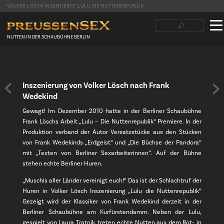
VOLKER LÖSCH INSZENIERTE "LULU DIE NUTTENREPUBLIK"
Suchbegriffe
Navigation
überspringen
NUTTEN IN DER SCHAUBÜHNE BERLIN
Facebook
Twitter
LinkedIn
tumblr
Reddit
Inszenierung von Volker Lösch nach Frank
Wedekind
Gewagt! Im Dezember 2010 hatte in der Berliner Schaubühne
Frank Löschs Arbeit „Lulu – Die Nuttenrepublik“ Premiere. In der
Produktion verband der Autor Versatzstücke aus den Stücken
von Frank Wedekinds „Erdgeist“ und „Die Büchse der Pandora“
mit „Texten von Berliner Sexarbeiterinnen“. Auf der Bühne
stehen echte Berliner Huren.
„Muschis aller Länder vereinigt euch!“ Das ist der Schlachtruf der
Huren in Volker Lösch Inszenierung „Lulu die Nuttenrepublik“
Gezeigt wird der Klassiker von Frank Wedekind derzeit in der
Berliner Schaubühne am Kurfürstendamm. Neben der Lulu,
gespielt von Laura Tratnik, treten echte Nutten aus dem Rot- in