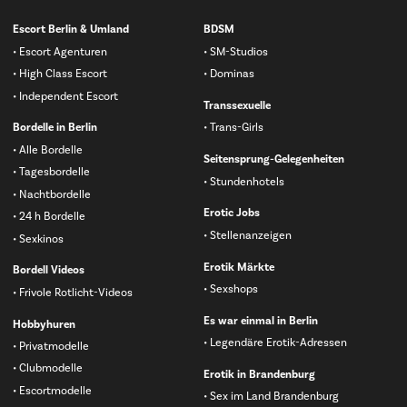
Navigation
Escort Berlin & Umland
BDSM
überspringen
Escort Agenturen
SM-Studios
High Class Escort
Dominas
Independent Escort
Transsexuelle
Bordelle in Berlin
Trans-Girls
Alle Bordelle
Seitensprung-Gelegenheiten
Tagesbordelle
Stundenhotels
Nachtbordelle
Erotic Jobs
24 h Bordelle
Stellenanzeigen
Sexkinos
Erotik Märkte
Bordell Videos
Sexshops
Frivole Rotlicht-Videos
Es war einmal in Berlin
Hobbyhuren
Legendäre Erotik-Adressen
Privatmodelle
Clubmodelle
Erotik in Brandenburg
Escortmodelle
Sex im Land Brandenburg