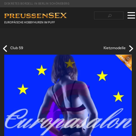
DISKRETES BORDELL IN BERLIN SCHÖNEBERG
Suchbegriffe
Navigation
überspringen
EUROPÄISCHE HOBBYHUREN IM PUFF
Facebook
Twitter
LinkedIn
tumblr
Reddit
Club 59
Kietzmodelle