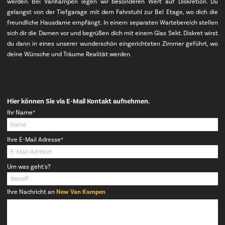
werden. Bei VanKampen legen wir besonderen Wert auf Diskretion. Du
gelangst von der Tiefgarage mit dem Fahrstuhl zur Bel Etage, wo dich die
freundliche Hausdame empfängt. In einem separaten Wartebereich stellen
sich dir die Damen vor und begrüßen dich mit einem Glas Sekt. Diskret wirst
du dann in eines unserer wunderschön eingerichteten Zimmer geführt, wo
deine Wünsche und Träume Realität werden.
Hier können Sie via E-Mail Kontakt aufnehmen.
Pflichtfeld
Ihr Name
*
Pflichtfeld
Ihre E-Mail Adresse
*
Um was geht's?
Ihre Nachricht an
New Van Kampen