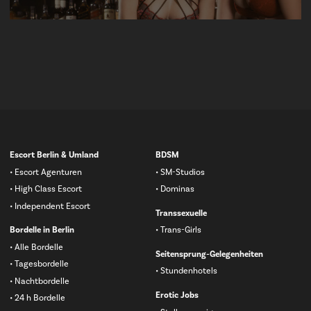
Navigation
Escort Berlin & Umland
BDSM
überspringen
Escort Agenturen
SM-Studios
High Class Escort
Dominas
Independent Escort
Transsexuelle
Bordelle in Berlin
Trans-Girls
Alle Bordelle
Seitensprung-Gelegenheiten
Tagesbordelle
Stundenhotels
Nachtbordelle
Erotic Jobs
24 h Bordelle