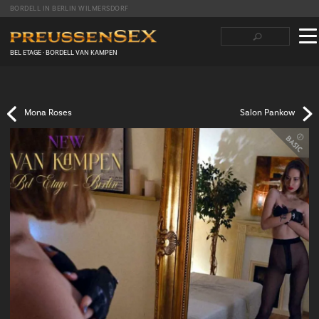
BORDELL IN BERLIN WILMERSDORF
Suchbegriffe
Navigation
überspringen
BEL ETAGE · BORDELL VAN KAMPEN
Facebook
Twitter
LinkedIn
tumblr
Reddit
Mona Roses
Salon Pankow