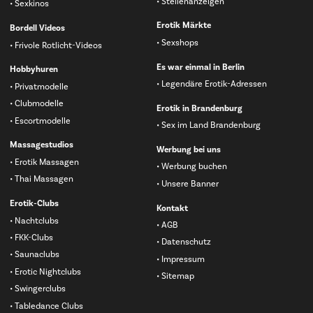
Stellenanzeigen
Sexkinos
Erotik Märkte
Bordell Videos
Sexshops
Frivole Rotlicht-Videos
Es war einmal in Berlin
Hobbyhuren
Legendäre Erotik-Adressen
Privatmodelle
Clubmodelle
Erotik in Brandenburg
Escortmodelle
Sex im Land Brandenburg
Massagestudios
Werbung bei uns
Erotik Massagen
Werbung buchen
Thai Massagen
Unsere Banner
Erotik-Clubs
Kontakt
Nachtclubs
AGB
FKK-Clubs
Datenschutz
Saunaclubs
Impressum
Erotic Nightclubs
Sitemap
Swingerclubs
Tabledance Clubs