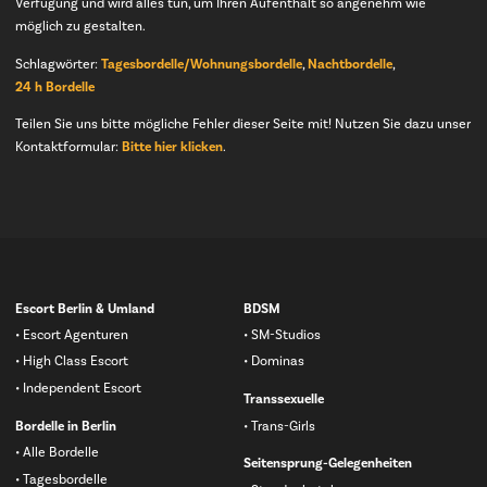
Verfügung und wird alles tun, um Ihren Aufenthalt so angenehm wie
möglich zu gestalten.
Schlagwörter:
Tagesbordelle/Wohnungsbordelle
,
Nachtbordelle
,
24 h Bordelle
Teilen Sie uns bitte mögliche Fehler dieser Seite mit! Nutzen Sie dazu unser
Kontaktformular:
Bitte hier klicken
.
Navigation
Escort Berlin & Umland
BDSM
überspringen
Escort Agenturen
SM-Studios
High Class Escort
Dominas
Independent Escort
Transsexuelle
Bordelle in Berlin
Trans-Girls
Alle Bordelle
Seitensprung-Gelegenheiten
Tagesbordelle