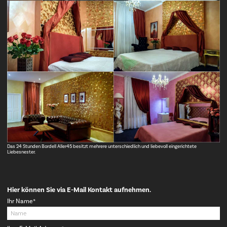
Das 24 Stunden Bordell Aller45 besitzt mehrere unterschiedlich und liebevoll eingerichtete
Liebesnester.
Hier können Sie via E-Mail Kontakt aufnehmen.
Pflichtfeld
Ihr Name
*