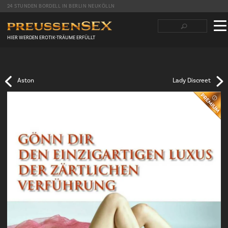
24 STUNDEN BORDELL IN BERLIN NEUKÖLLN
Suchbegriffe
Navigation
überspringen
HIER WERDEN EROTIK-TRÄUME ERFÜLLT
Facebook
Twitter
LinkedIn
tumblr
Reddit
Aston
Lady Discreet