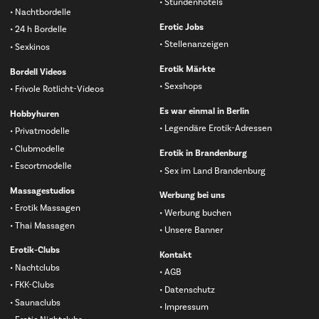
Stundenhotels
Nachtbordelle
Erotic Jobs
24 h Bordelle
Stellenanzeigen
Sexkinos
Erotik Märkte
Bordell Videos
Sexshops
Frivole Rotlicht-Videos
Es war einmal in Berlin
Hobbyhuren
Legendäre Erotik-Adressen
Privatmodelle
Clubmodelle
Erotik in Brandenburg
Escortmodelle
Sex im Land Brandenburg
Massagestudios
Werbung bei uns
Erotik Massagen
Werbung buchen
Thai Massagen
Unsere Banner
Erotik-Clubs
Kontakt
Nachtclubs
AGB
FKK-Clubs
Datenschutz
Saunaclubs
Impressum