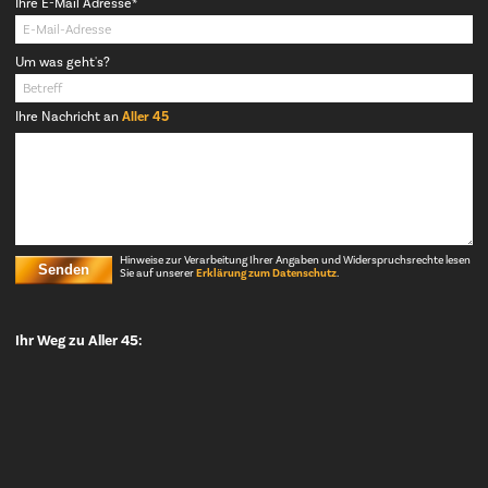
Pflichtfeld
Ihre E-Mail Adresse
*
Um was geht's?
Ihre Nachricht an
Aller 45
Hinweise zur Verarbeitung Ihrer Angaben und Widerspruchsrechte lesen
Senden
Sie auf unserer
Erklärung zum Datenschutz
.
Ihr Weg zu Aller 45: